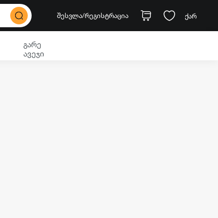
შესვლა
/რეგისტრაცია
ქარ
გარე
ავეჯი