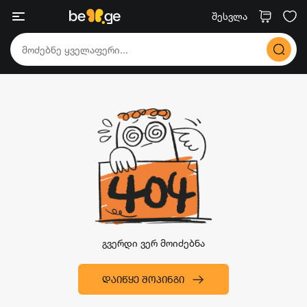
შესვლა
გვერდი ვერ მოიძებნა
ᲓᲐᲘᲬᲧᲔ ᲨᲝᲞᲘᲜᲒᲘ