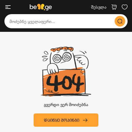
შესვლა
გვერდი ვერ მოიძებნა
ᲓᲐᲘᲬᲧᲔ ᲨᲝᲞᲘᲜᲒᲘ