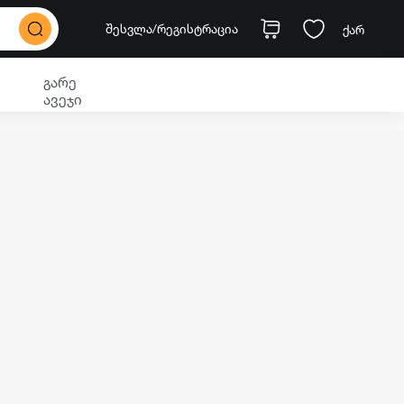
შესვლა
/რეგისტრაცია
ქარ
გარე
ავეჯი