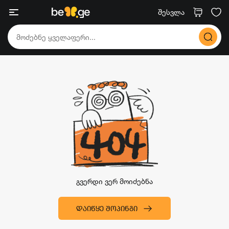
შესვლა
გვერდი ვერ მოიძებნა
ᲓᲐᲘᲬᲧᲔ ᲨᲝᲞᲘᲜᲒᲘ