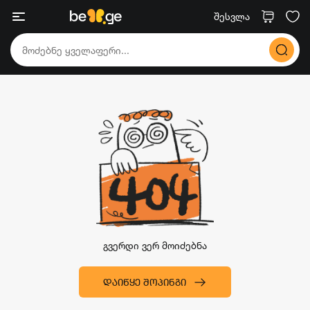
შესვლა
გვერდი ვერ მოიძებნა
ᲓᲐᲘᲬᲧᲔ ᲨᲝᲞᲘᲜᲒᲘ