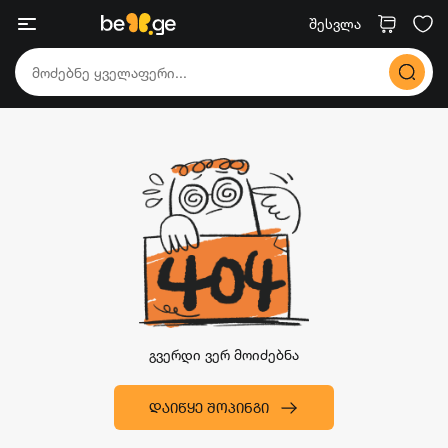
შესვლა
გვერდი ვერ მოიძებნა
ᲓᲐᲘᲬᲧᲔ ᲨᲝᲞᲘᲜᲒᲘ