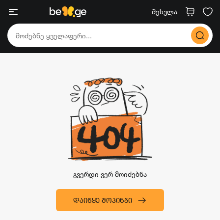
შესვლა
გვერდი ვერ მოიძებნა
ᲓᲐᲘᲬᲧᲔ ᲨᲝᲞᲘᲜᲒᲘ