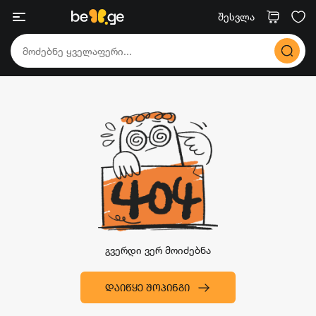
შესვლა
გვერდი ვერ მოიძებნა
ᲓᲐᲘᲬᲧᲔ ᲨᲝᲞᲘᲜᲒᲘ