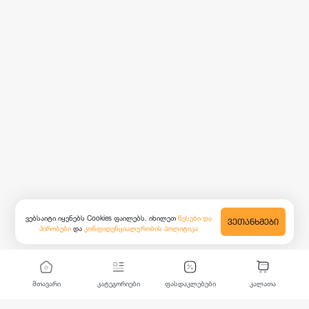
ვებსაიტი იყენებს Cookies ფაილებს. იხილეთ
წესები და
ᲕᲔᲗᲐᲜᲮᲛᲔᲑᲘ
პირობები
და
კონფიდენციალურობის პოლიტიკა
მთავარი
კატეგორიები
ფასდაკლებები
კალათა