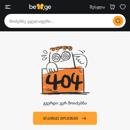
შესვლა
გვერდი ვერ მოიძებნა
ᲓᲐᲘᲬᲧᲔ ᲨᲝᲞᲘᲜᲒᲘ