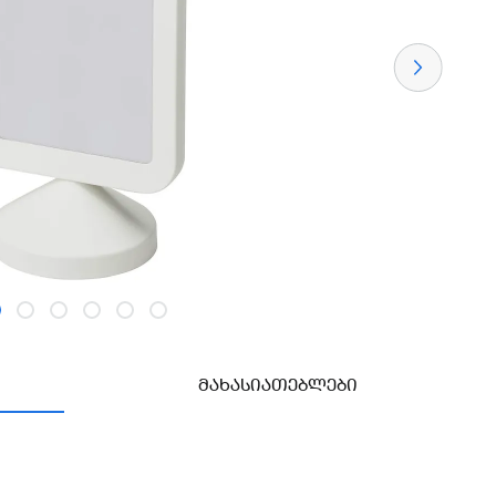
ᲛᲐᲮᲐᲡᲘᲐᲗᲔᲑᲚᲔᲑᲘ