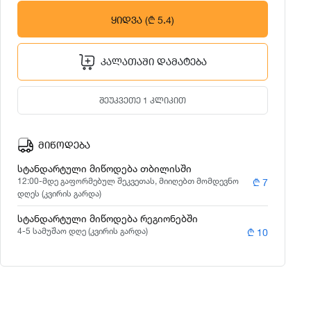
ᲧᲘᲓᲕᲐ
(₾ 5.4)
ᲙᲐᲚᲐᲗᲐᲨᲘ ᲓᲐᲛᲐᲢᲔᲑᲐ
ᲨᲔᲣᲙᲕᲔᲗᲔ 1 ᲙᲚᲘᲙᲘᲗ
ᲛᲘᲬᲝᲓᲔᲑᲐ
სტანდარტული მიწოდება თბილისში
12:00-მდე გაფორმებულ შეკვეთას, მიიღებთ მომდევნო
₾ 7
დღეს (კვირის გარდა)
სტანდარტული მიწოდება რეგიონებში
4-5 სამუშაო დღე (კვირის გარდა)
₾ 10