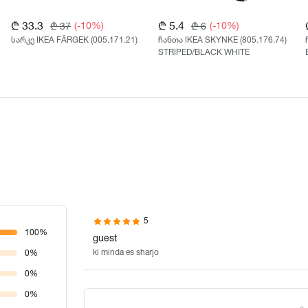
₾ 33.3
₾ 5.4
(-10%)
(-10%)
₾ 37
₾ 6
სარკე IKEA FÄRGEK (005.171.21)
ჩანთა IKEA SKYNKE (805.176.74)
STRIPED/BLACK WHITE
5
100%
guest
ki minda es sharjo
0%
0%
0%