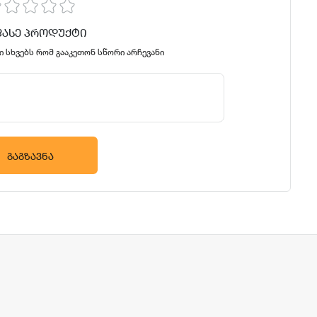
ᲤᲐᲡᲔ ᲞᲠᲝᲓᲣᲥᲢᲘ
ი სხვებს რომ გააკეთონ სწორი არჩევანი
ᲒᲐᲒᲖᲐᲕᲜᲐ