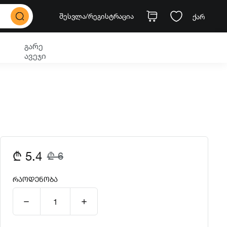
შესვლა
/რეგისტრაცია
ქარ
გარე
ავეჯი
₾ 5.4
₾ 6
ᲠᲐᲝᲓᲔᲜᲝᲑᲐ
1