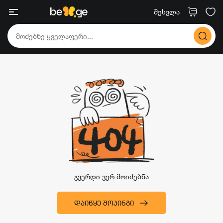
შესვლა
გვერდი ვერ მოიძებნა
ᲓᲐᲘᲬᲧᲔ ᲨᲝᲞᲘᲜᲒᲘ