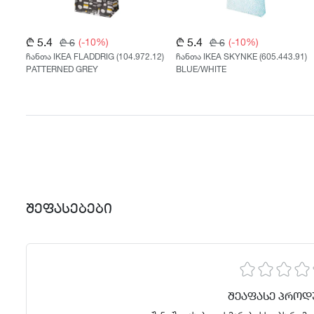
₾ 5.4
₾ 5.4
(-10%)
(-10%)
₾ 6
₾ 6
0)
ჩანთა IKEA FLADDRIG (104.972.12)
ჩანთა IKEA SKYNKE (605.443.91)
PATTERNED GREY
BLUE/WHITE
ᲨᲔᲤᲐᲡᲔᲑᲔᲑᲘ
ᲨᲔᲐᲤᲐᲡᲔ ᲞᲠᲝᲓ