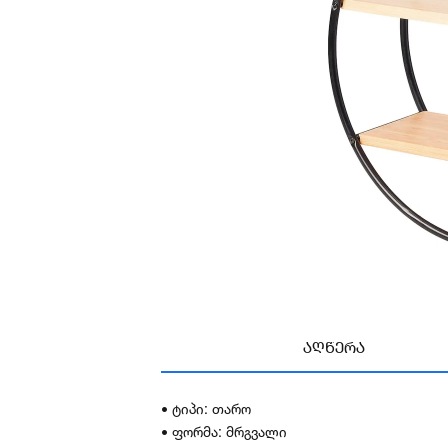
ᲐᲦᲬᲔᲠᲐ
• ტიპი: თარო
• ფორმა: მრგვალი