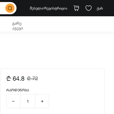
შესვლა
/რეგისტრაცია
ქარ
გარე
ავეჯი
₾ 64.8
₾ 72
ᲠᲐᲝᲓᲔᲜᲝᲑᲐ
1