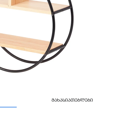
ᲛᲐᲮᲐᲡᲘᲐᲗᲔᲑᲚᲔᲑᲘ