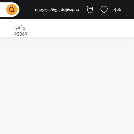
შესვლა
/რეგისტრაცია
ქარ
გარე
ავეჯი