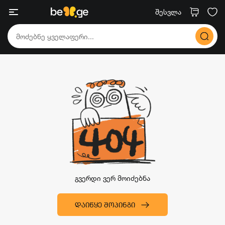
შესვლა
გვერდი ვერ მოიძებნა
ᲓᲐᲘᲬᲧᲔ ᲨᲝᲞᲘᲜᲒᲘ