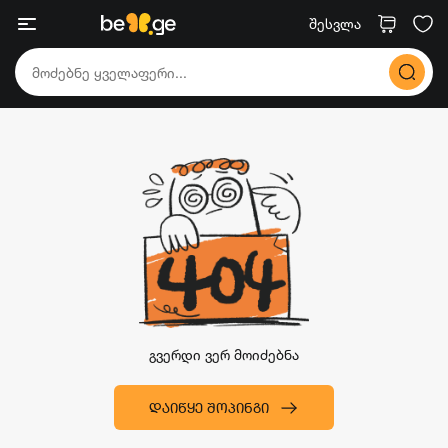
შესვლა
გვერდი ვერ მოიძებნა
ᲓᲐᲘᲬᲧᲔ ᲨᲝᲞᲘᲜᲒᲘ