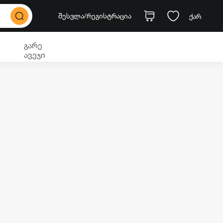
შესვლა
/რეგისტრაცია
ქარ
გარე
ავეჯი