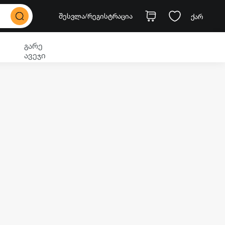
შესვლა
/რეგისტრაცია
ქარ
გარე
ავეჯი