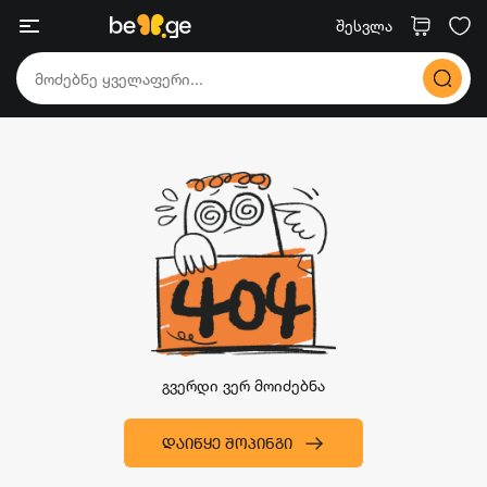
შესვლა
გვერდი ვერ მოიძებნა
ᲓᲐᲘᲬᲧᲔ ᲨᲝᲞᲘᲜᲒᲘ