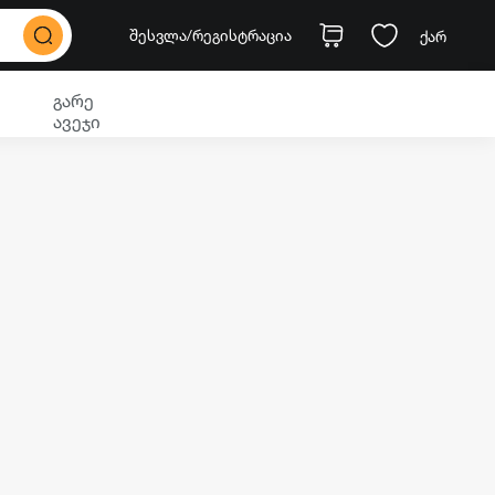
შესვლა
/რეგისტრაცია
ქარ
გარე
ავეჯი