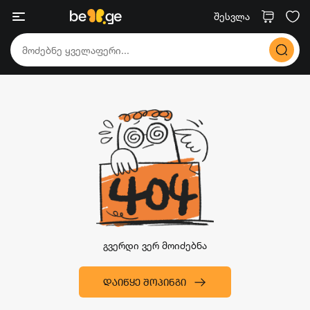
შესვლა
გვერდი ვერ მოიძებნა
ᲓᲐᲘᲬᲧᲔ ᲨᲝᲞᲘᲜᲒᲘ