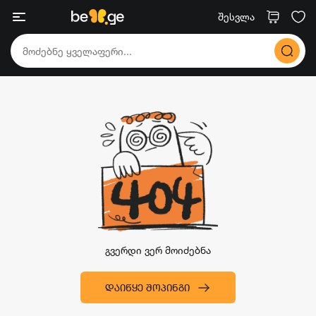
შესვლა
გვერდი ვერ მოიძებნა
ᲓᲐᲘᲬᲧᲔ ᲨᲝᲞᲘᲜᲒᲘ