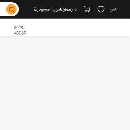
შესვლა
/რეგისტრაცია
ქარ
გარე
ავეჯი