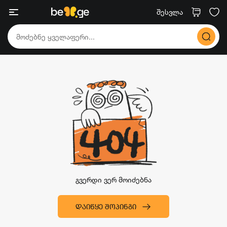
შესვლა
გვერდი ვერ მოიძებნა
ᲓᲐᲘᲬᲧᲔ ᲨᲝᲞᲘᲜᲒᲘ