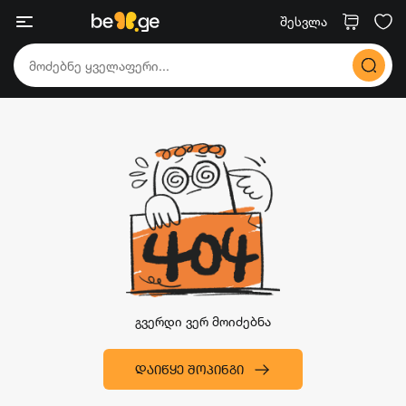
შესვლა
გვერდი ვერ მოიძებნა
ᲓᲐᲘᲬᲧᲔ ᲨᲝᲞᲘᲜᲒᲘ