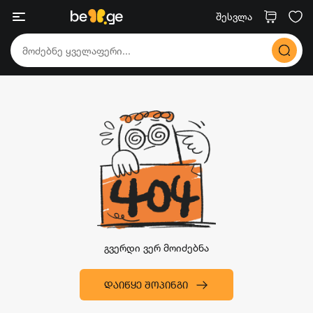
შესვლა
გვერდი ვერ მოიძებნა
ᲓᲐᲘᲬᲧᲔ ᲨᲝᲞᲘᲜᲒᲘ