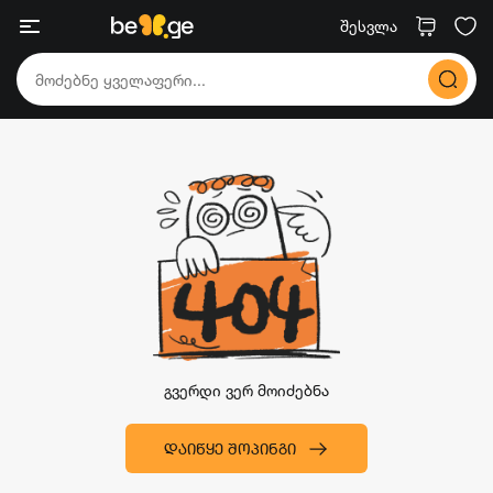
შესვლა
გვერდი ვერ მოიძებნა
ᲓᲐᲘᲬᲧᲔ ᲨᲝᲞᲘᲜᲒᲘ