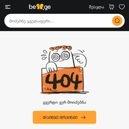
შესვლა
გვერდი ვერ მოიძებნა
ᲓᲐᲘᲬᲧᲔ ᲨᲝᲞᲘᲜᲒᲘ