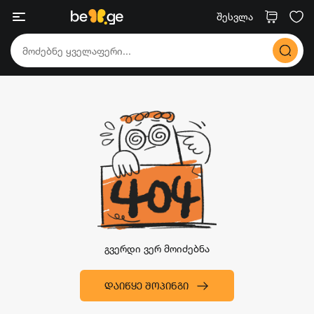
შესვლა
გვერდი ვერ მოიძებნა
ᲓᲐᲘᲬᲧᲔ ᲨᲝᲞᲘᲜᲒᲘ