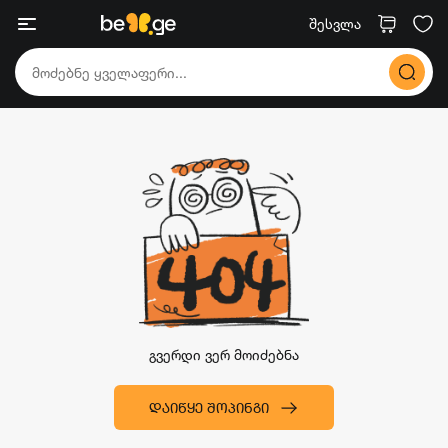
შესვლა
გვერდი ვერ მოიძებნა
ᲓᲐᲘᲬᲧᲔ ᲨᲝᲞᲘᲜᲒᲘ