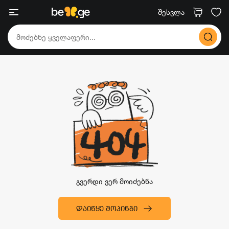
შესვლა
გვერდი ვერ მოიძებნა
ᲓᲐᲘᲬᲧᲔ ᲨᲝᲞᲘᲜᲒᲘ