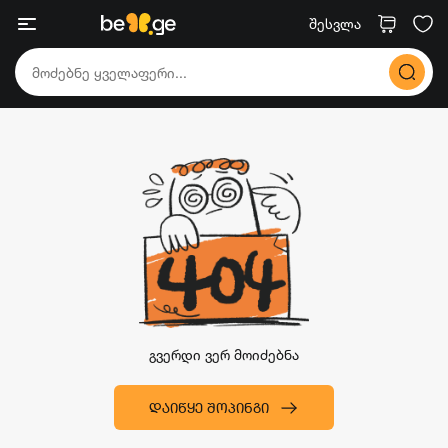
შესვლა
გვერდი ვერ მოიძებნა
ᲓᲐᲘᲬᲧᲔ ᲨᲝᲞᲘᲜᲒᲘ