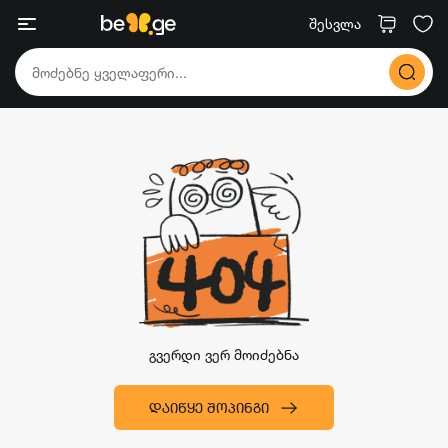
შესვლა
გვერდი ვერ მოიძებნა
ᲓᲐᲘᲬᲧᲔ ᲨᲝᲞᲘᲜᲒᲘ