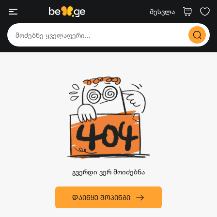
შესვლა
გვერდი ვერ მოიძებნა
ᲓᲐᲘᲬᲧᲔ ᲨᲝᲞᲘᲜᲒᲘ