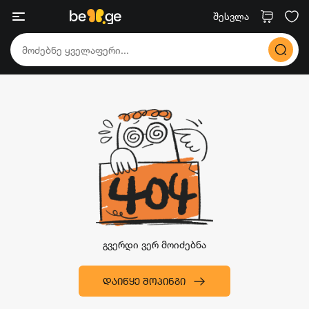
შესვლა
გვერდი ვერ მოიძებნა
ᲓᲐᲘᲬᲧᲔ ᲨᲝᲞᲘᲜᲒᲘ