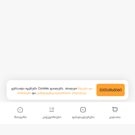
ვებსაიტი იყენებს Cookies ფაილებს. იხილეთ
წესები და
ᲕᲔᲗᲐᲜᲮᲛᲔᲑᲘ
პირობები
და
კონფიდენციალურობის პოლიტიკა
მთავარი
კატეგორიები
ფასდაკლებები
კალათა