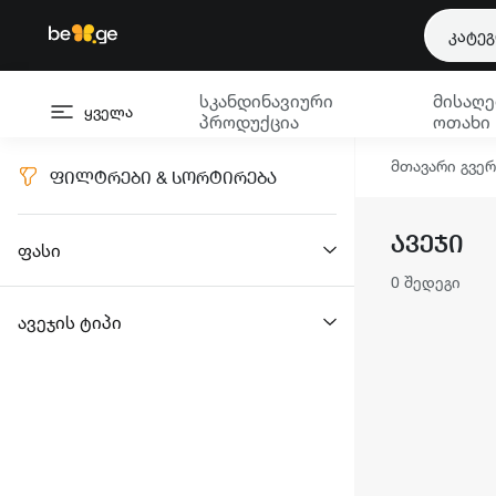
კატე
სკანდინავიური
მისაღე
ყველა
პროდუქცია
ოთახი
მთავარი გვე
ᲤᲘᲚᲢᲠᲔᲑᲘ & ᲡᲝᲠᲢᲘᲠᲔᲑᲐ
ᲐᲕᲔᲯᲘ
ფასი
0 შედეგი
ავეჯის ტიპი