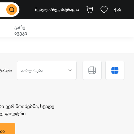
შესვლა
/რეგისტრაცია
ქარ
გარე
ავეჯი
ᲢᲘᲠᲔᲑᲐ
სორტირება
 ვერ მოიძებნა, სცადე
ავე ფილტრი
ᲑᲐ