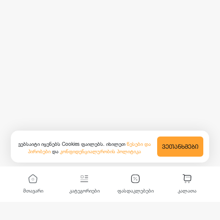
ვებსაიტი იყენებს Cookies ფაილებს. იხილეთ
წესები და
ᲕᲔᲗᲐᲜᲮᲛᲔᲑᲘ
პირობები
და
კონფიდენციალურობის პოლიტიკა
მთავარი
კატეგორიები
ფასდაკლებები
კალათა