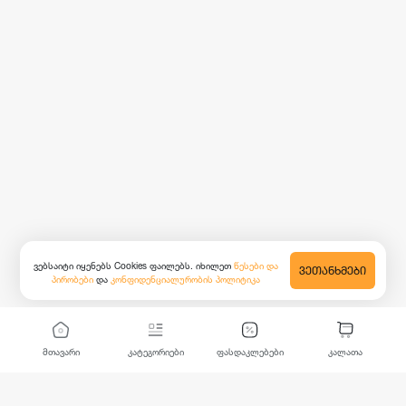
ვებსაიტი იყენებს Cookies ფაილებს. იხილეთ
წესები და
ᲕᲔᲗᲐᲜᲮᲛᲔᲑᲘ
პირობები
და
კონფიდენციალურობის პოლიტიკა
მთავარი
კატეგორიები
ფასდაკლებები
კალათა