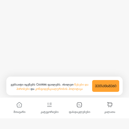
ვებსაიტი იყენებს Cookies ფაილებს. იხილეთ
წესები და
ᲕᲔᲗᲐᲜᲮᲛᲔᲑᲘ
პირობები
და
კონფიდენციალურობის პოლიტიკა
მთავარი
კატეგორიები
ფასდაკლებები
კალათა