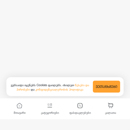
ვებსაიტი იყენებს Cookies ფაილებს. იხილეთ
წესები და
ᲕᲔᲗᲐᲜᲮᲛᲔᲑᲘ
პირობები
და
კონფიდენციალურობის პოლიტიკა
მთავარი
კატეგორიები
ფასდაკლებები
კალათა