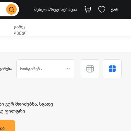
შესვლა
/რეგისტრაცია
ქარ
გარე
ავეჯი
ᲢᲘᲠᲔᲑᲐ
სორტირება
 ვერ მოიძებნა, სცადე
ავე ფილტრი
ᲑᲐ