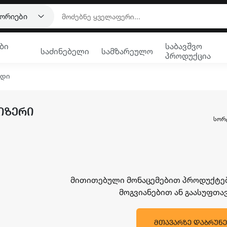
გორიები
ბი
საბავშვო
საძინებელი
სამზარეულო
პროდუქცია
რდი
ᲘᲖᲔᲠᲘ
ᲡᲝᲠ
მითითებული მონაცემებით პროდუქტები
მოგვიანებით ან გაასუფთ
ᲛᲗᲐᲕᲐᲠᲖᲔ ᲓᲐᲑᲠᲣᲜᲔ