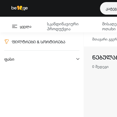
კატე
სკანდინავიური
მისაღე
ყველა
პროდუქცია
ოთახი
მთავარი გვე
ᲤᲘᲚᲢᲠᲔᲑᲘ & ᲡᲝᲠᲢᲘᲠᲔᲑᲐ
ᲜᲔᲑᲣᲚᲐ
ფასი
0 შედეგი