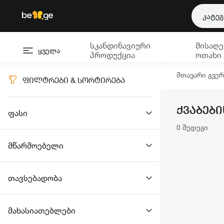
კატე
სკანდინავიური
მისაღე
ყველა
პროდუქცია
ოთახი
მთავარი გვე
ᲤᲘᲚᲢᲠᲔᲑᲘ & ᲡᲝᲠᲢᲘᲠᲔᲑᲐ
ᲥᲕᲐᲑᲔᲑᲘ
ფასი
0 შედეგი
მწარმოებელი
თავსებადობა
მახასიათებლები