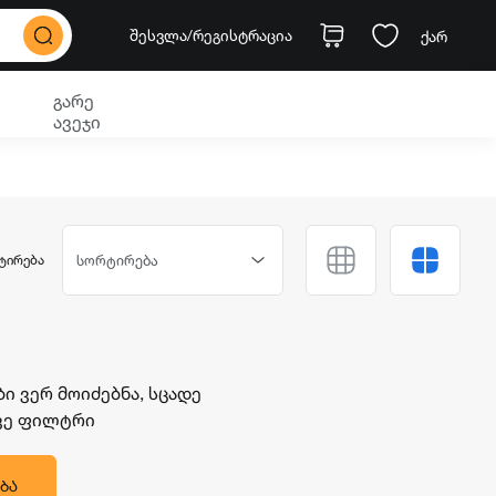
შესვლა
/რეგისტრაცია
ქარ
გარე
ავეჯი
ᲢᲘᲠᲔᲑᲐ
სორტირება
 ვერ მოიძებნა, სცადე
ავე ფილტრი
ᲑᲐ