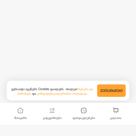
ვებსაიტი იყენებს Cookies ფაილებს. იხილეთ
წესები და
ᲕᲔᲗᲐᲜᲮᲛᲔᲑᲘ
პირობები
და
კონფიდენციალურობის პოლიტიკა
მთავარი
კატეგორიები
ფასდაკლებები
კალათა