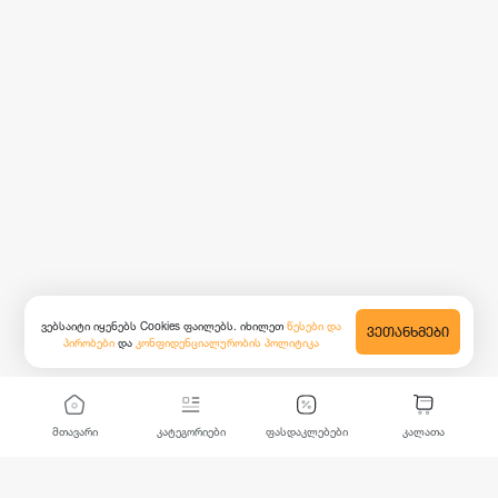
ვებსაიტი იყენებს Cookies ფაილებს. იხილეთ
წესები და
ᲕᲔᲗᲐᲜᲮᲛᲔᲑᲘ
პირობები
და
კონფიდენციალურობის პოლიტიკა
მთავარი
კატეგორიები
ფასდაკლებები
კალათა