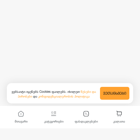
ვებსაიტი იყენებს Cookies ფაილებს. იხილეთ
წესები და
ᲕᲔᲗᲐᲜᲮᲛᲔᲑᲘ
პირობები
და
კონფიდენციალურობის პოლიტიკა
მთავარი
კატეგორიები
ფასდაკლებები
კალათა