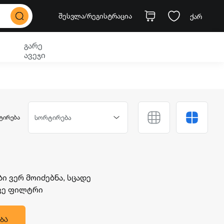
შესვლა
/რეგისტრაცია
ქარ
გარე
ავეჯი
ᲢᲘᲠᲔᲑᲐ
სორტირება
 ვერ მოიძებნა, სცადე
ავე ფილტრი
ᲑᲐ