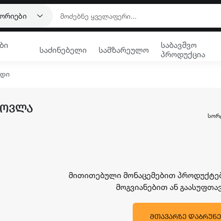
გორიები
ბი
საბავშვო
საძინებელი
სამზარეულო
პროდუქცია
რდი
ᲛᲝᲕᲚᲐ
ᲡᲝᲠ
მითითებული მონაცემებით პროდუქტები
მოგვიანებით ან გაასუფთ
ᲛᲗᲐᲕᲐᲠᲖᲔ ᲓᲐᲑᲠᲣᲜᲔ