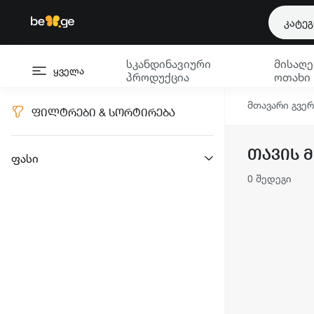
კატე
სკანდინავიური
მისაღე
ყველა
პროდუქცია
ოთახი
მთავარი გვე
ᲤᲘᲚᲢᲠᲔᲑᲘ & ᲡᲝᲠᲢᲘᲠᲔᲑᲐ
ᲗᲐᲕᲘᲡ 
ფასი
0 შედეგი