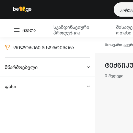
კატე
სკანდინავიური
მისაღე
ყველა
პროდუქცია
ოთახი
მთავარი გვე
ᲤᲘᲚᲢᲠᲔᲑᲘ & ᲡᲝᲠᲢᲘᲠᲔᲑᲐ
ᲢᲔᲥᲜᲘᲙ
მწარმოებელი
0 შედეგი
ფასი