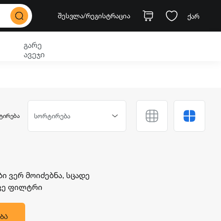
შესვლა
/რეგისტრაცია
ქარ
გარე
ავეჯი
ᲢᲘᲠᲔᲑᲐ
სორტირება
 ვერ მოიძებნა, სცადე
ავე ფილტრი
ᲑᲐ