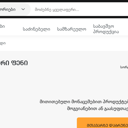
გორიები
ბი
საბავშვო
საძინებელი
სამზარეულო
პროდუქცია
რდი
ᲣᲠᲘ ᲤᲔᲜᲘ
ᲡᲝᲠ
მითითებული მონაცემებით პროდუქტები
მოგვიანებით ან გაასუფთ
ᲛᲗᲐᲕᲐᲠᲖᲔ ᲓᲐᲑᲠᲣᲜᲔ