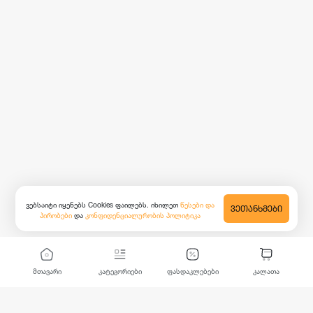
ვებსაიტი იყენებს Cookies ფაილებს. იხილეთ
წესები და
ᲕᲔᲗᲐᲜᲮᲛᲔᲑᲘ
პირობები
და
კონფიდენციალურობის პოლიტიკა
მთავარი
კატეგორიები
ფასდაკლებები
კალათა