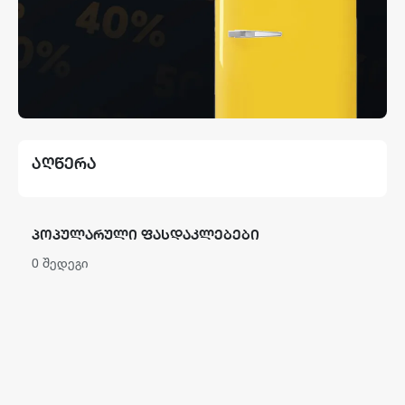
ᲐᲦᲬᲔᲠᲐ
ᲞᲝᲞᲣᲚᲐᲠᲣᲚᲘ ᲤᲐᲡᲓᲐᲙᲚᲔᲑᲔᲑᲘ
0 შედეგი