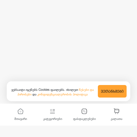
ვებსაიტი იყენებს Cookies ფაილებს. იხილეთ
წესები და
ᲕᲔᲗᲐᲜᲮᲛᲔᲑᲘ
პირობები
და
კონფიდენციალურობის პოლიტიკა
მთავარი
კატეგორიები
ფასდაკლებები
კალათა